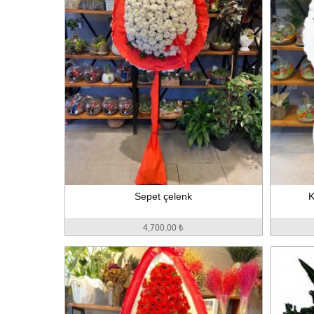
Sepet çelenk
K
4,700.00 ₺