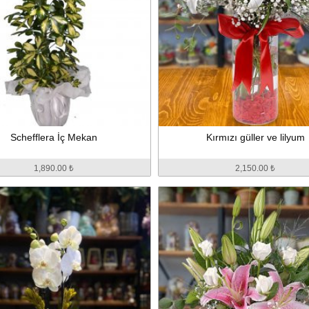
Schefflera İç Mekan
Kırmızı güller ve lilyum
1,890.00 ₺
2,150.00 ₺