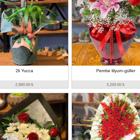
2li Yucca
Pembe lilyum-güller
2,980.00 ₺
3,200.00 ₺