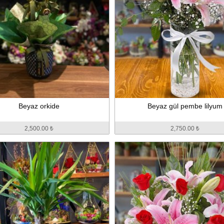
Beyaz orkide
Beyaz gül pembe lilyum
2,500.00 ₺
2,750.00 ₺