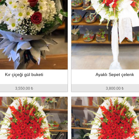
Kır çiçeği gül buketi
Ayaklı Sepet çelenk
3,550.00 ₺
3,800.00 ₺