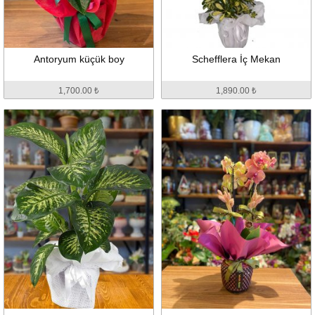
Antoryum küçük boy
Schefflera İç Mekan
1,700.00 ₺
1,890.00 ₺