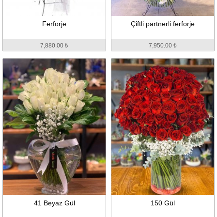
Ferforje
Çiftli partnerli ferforje
7,880.00 ₺
7,950.00 ₺
41 Beyaz Gül
150 Gül