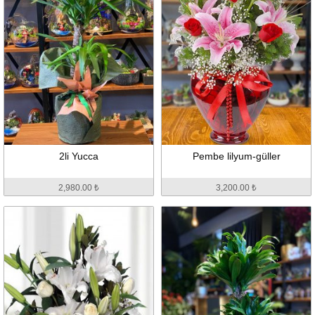
2li Yucca
Pembe lilyum-güller
2,980.00 ₺
3,200.00 ₺