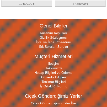
10,500.00 ₺
37,750.00 ₺
Genel Bilgiler
Kullanım Koşulları
Gizlilik Sözleşmesi
İptal ve İade Prosedürü
Sık Sorulan Sorular
Müşteri Hizmetleri
İletişim
Hakkımızda
Hesap Bilgileri ve Ödeme
Güvenlik Bilgileri
Teslimat Bilgileri
İş Ortaklığı Formu
Çiçek Gönderdiğimiz Yerler
Çiçek Gönderdiğimiz Tüm İller