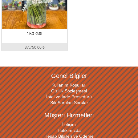
150 Gül
37,750.00 ₺
Genel Bilgiler
Kullanım Koşulları
Gizlilik Sözleşmesi
İptal ve İade Prosedürü
Sık Sorulan Sorular
Müşteri Hizmetleri
İletişim
Hakkımızda
Hesap Bilgileri ve Ödeme