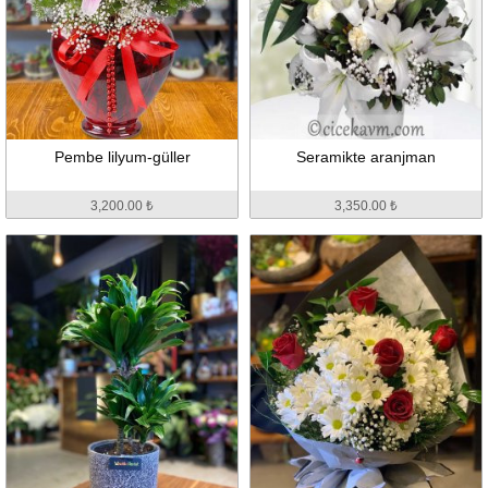
Pembe lilyum-güller
Seramikte aranjman
3,200.00 ₺
3,350.00 ₺