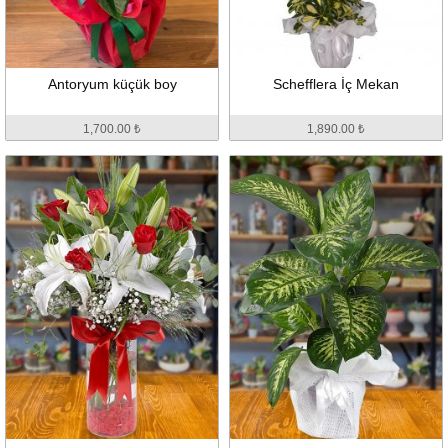
Antoryum küçük boy
Schefflera İç Mekan
1,700.00 ₺
1,890.00 ₺