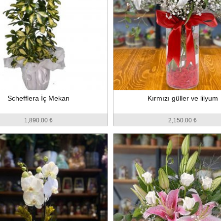
Schefflera İç Mekan
Kırmızı güller ve lilyum
1,890.00 ₺
2,150.00 ₺