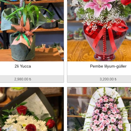
2li Yucca
Pembe lilyum-güller
2,980.00 ₺
3,200.00 ₺