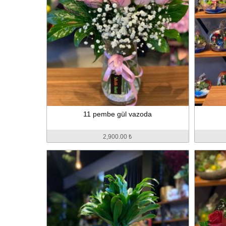
11 pembe gül vazoda
2,900.00 ₺