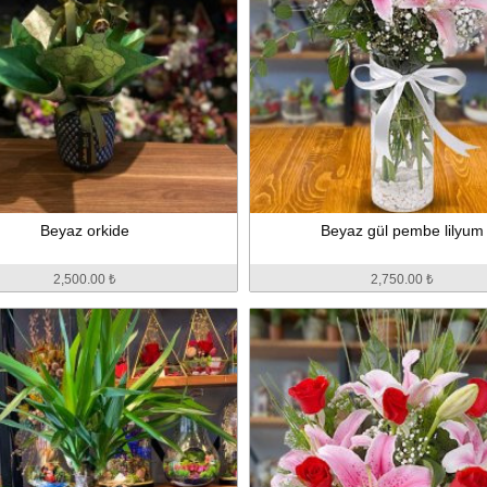
Beyaz orkide
Beyaz gül pembe lilyum
2,500.00 ₺
2,750.00 ₺