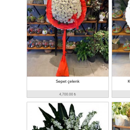
Sepet çelenk
K
4,700.00 ₺