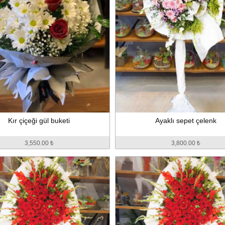
Kır çiçeği gül buketi
Ayaklı sepet çelenk
3,550.00 ₺
3,800.00 ₺