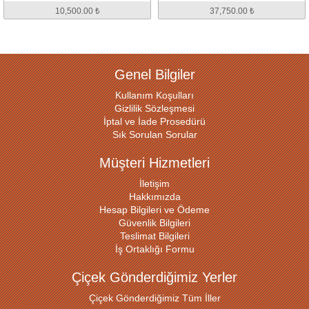
10,500.00 ₺
37,750.00 ₺
Genel Bilgiler
Kullanım Koşulları
Gizlilik Sözleşmesi
İptal ve İade Prosedürü
Sık Sorulan Sorular
Müşteri Hizmetleri
İletişim
Hakkımızda
Hesap Bilgileri ve Ödeme
Güvenlik Bilgileri
Teslimat Bilgileri
İş Ortaklığı Formu
Çiçek Gönderdiğimiz Yerler
Çiçek Gönderdiğimiz Tüm İller