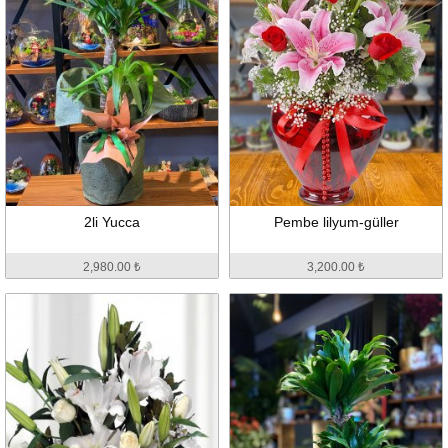
2li Yucca
Pembe lilyum-güller
2,980.00 ₺
3,200.00 ₺