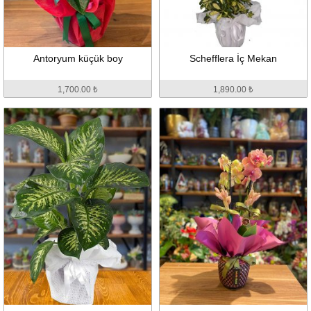
Antoryum küçük boy
Schefflera İç Mekan
1,700.00 ₺
1,890.00 ₺