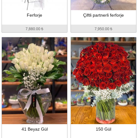
Ferforje
Çiftli partnerli ferforje
7,880.00 ₺
7,950.00 ₺
41 Beyaz Gül
150 Gül