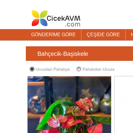
GÖNDERİME GÖRE
ÇEŞİDE GÖRE
Bahçecik-Başiskele
Ucuzdan Pahalıya
Pahalıdan Ucuza