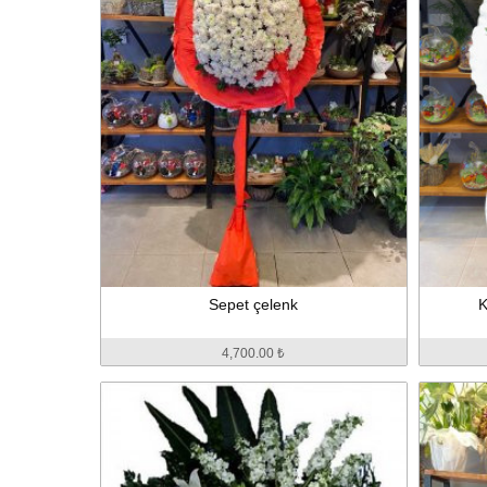
Sepet çelenk
K
4,700.00 ₺