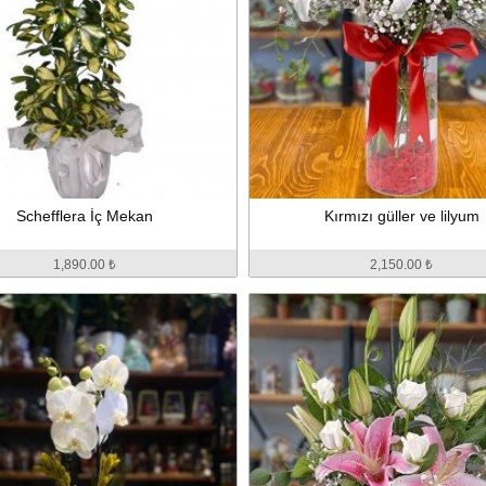
Schefflera İç Mekan
Kırmızı güller ve lilyum
1,890.00 ₺
2,150.00 ₺