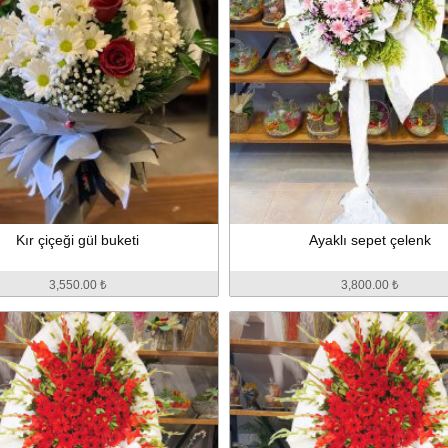
Kır çiçeği gül buketi
Ayaklı sepet çelenk
3,550.00 ₺
3,800.00 ₺