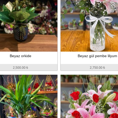
Beyaz orkide
Beyaz gül pembe lilyum
2,500.00 ₺
2,750.00 ₺