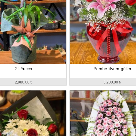
2li Yucca
Pembe lilyum-güller
2,980.00 ₺
3,200.00 ₺