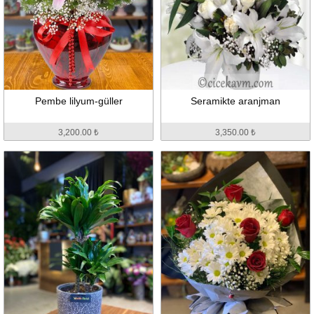
Pembe lilyum-güller
Seramikte aranjman
3,200.00 ₺
3,350.00 ₺