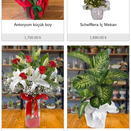
Antoryum küçük boy
Schefflera İç Mekan
1,700.00 ₺
1,890.00 ₺