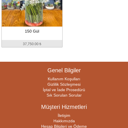
150 Gül
37,750.00 ₺
Genel Bilgiler
Kullanım Koşulları
Gizlilik Sözleşmesi
İptal ve İade Prosedürü
Sık Sorulan Sorular
Müşteri Hizmetleri
İletişim
Hakkımızda
Hesap Bilgileri ve Ödeme