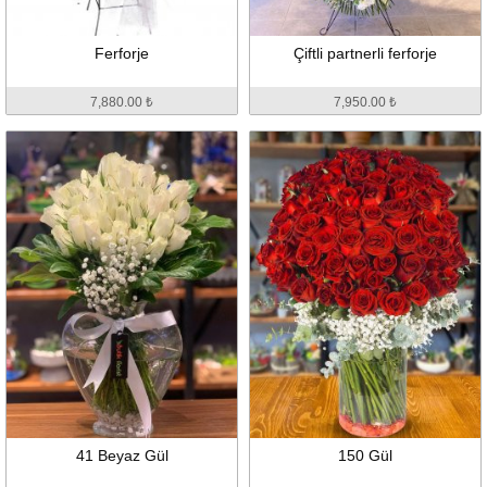
Ferforje
Çiftli partnerli ferforje
7,880.00 ₺
7,950.00 ₺
41 Beyaz Gül
150 Gül