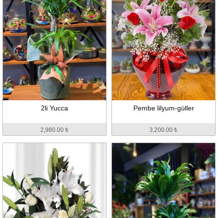
2li Yucca
Pembe lilyum-güller
2,980.00 ₺
3,200.00 ₺