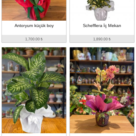
Antoryum küçük boy
Schefflera İç Mekan
1,700.00 ₺
1,890.00 ₺