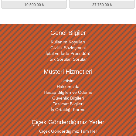
10,500.00 ₺
37,750.00 ₺
Genel Bilgiler
Kullanım Koşulları
Gizlilik Sözleşmesi
İptal ve İade Prosedürü
Sık Sorulan Sorular
Müşteri Hizmetleri
İletişim
Hakkımızda
Hesap Bilgileri ve Ödeme
Güvenlik Bilgileri
Teslimat Bilgileri
İş Ortaklığı Formu
Çiçek Gönderdiğimiz Yerler
Çiçek Gönderdiğimiz Tüm İller