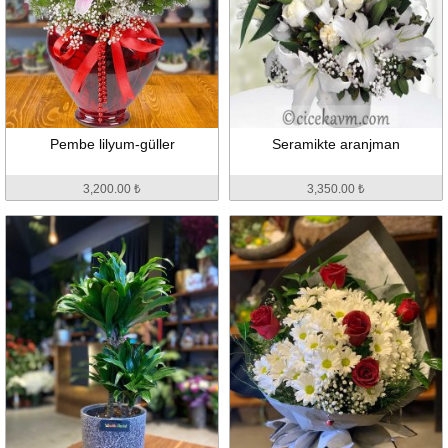
Pembe lilyum-güller
Seramikte aranjman
3,200.00 ₺
3,350.00 ₺