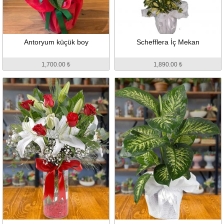
Antoryum küçük boy
Schefflera İç Mekan
1,700.00 ₺
1,890.00 ₺