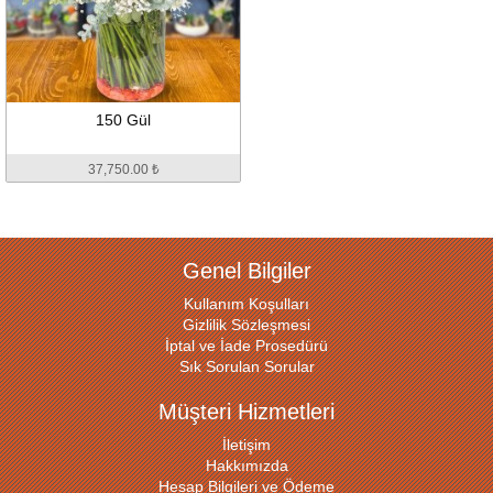
150 Gül
37,750.00 ₺
Genel Bilgiler
Kullanım Koşulları
Gizlilik Sözleşmesi
İptal ve İade Prosedürü
Sık Sorulan Sorular
Müşteri Hizmetleri
İletişim
Hakkımızda
Hesap Bilgileri ve Ödeme