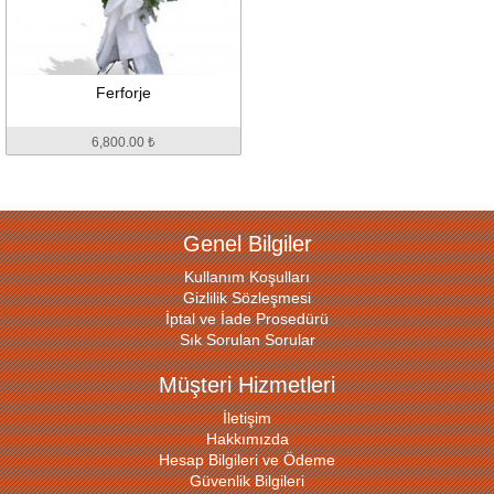
Ferforje
6,800.00 ₺
Genel Bilgiler
Kullanım Koşulları
Gizlilik Sözleşmesi
İptal ve İade Prosedürü
Sık Sorulan Sorular
Müşteri Hizmetleri
İletişim
Hakkımızda
Hesap Bilgileri ve Ödeme
Güvenlik Bilgileri