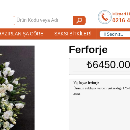
Müşteri H
0216 4
HAZIRLANIŞA GÖRE
SAKSI BİTKİLERİ
Ferforje
₺6450.0
Vip beyaz
ferforje
Ürünün yaklaşık yerden yüksekliği 175
arası.