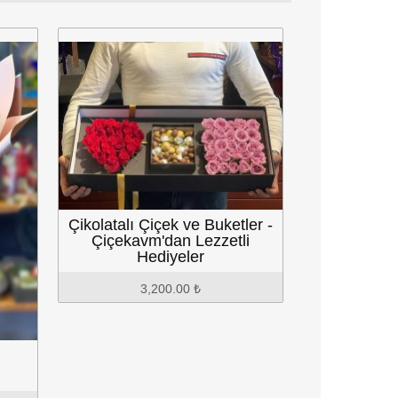
 Çiçek ve Buketler -
vm'dan Lezzetli
Hediyeler
3,200.00 ₺
101 Lila Gül aranjmanı
25,500.00 ₺