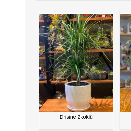
Drisine 2köklü
Benjamin