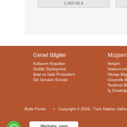
2,950.00 ₺
5,900.00 ₺
Genel Bilgiler
Müşteri
Kullanım Koşulları
İletişim
Gizlilik Sözleşmesi
Hakkımızd
İptal ve İade Prosedürü
Hesap Bilg
Sık Sorulan Sorular
Güvenlik Bi
Teslimat Bil
İş Ortaklı
Butik Florist • Copyright © 2026 - Tüm Hakları Sakl
Merhaba, nasıl