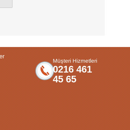
er
Müşteri Hizmetleri
0216 461
45 65