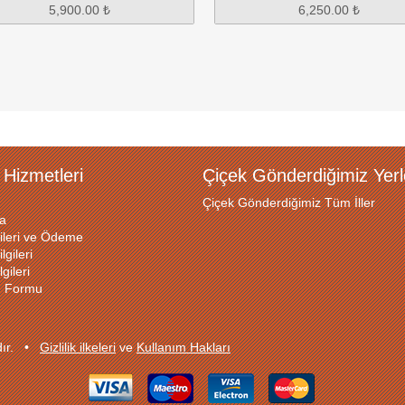
6,250.00 ₺
 Hizmetleri
Çiçek Gönderdiğimiz Yerl
Çiçek Gönderdiğimiz Tüm İller
a
ileri ve Ödeme
lgileri
gileri
ğı Formu
ıdır. •
Gizlilik ilkeleri
ve
Kullanım Hakları