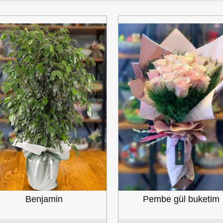
Çikolatalı
Çiçeka
Pembe gül buketim