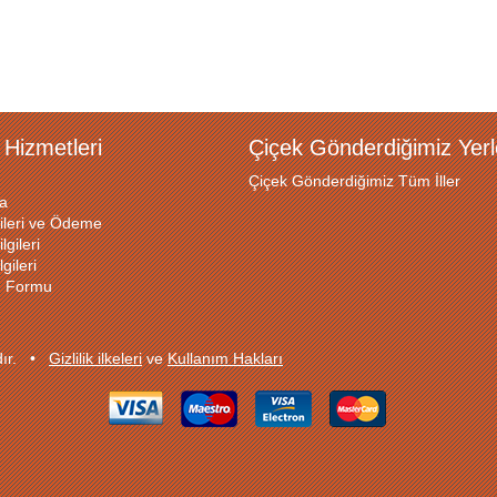
 Hizmetleri
Çiçek Gönderdiğimiz Yerl
Çiçek Gönderdiğimiz Tüm İller
a
ileri ve Ödeme
lgileri
gileri
ğı Formu
ıdır. •
Gizlilik ilkeleri
ve
Kullanım Hakları