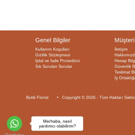
Genel Bilgiler
Müşteri
Kullanım Koşulları
İletişim
Gizlilik Sözleşmesi
Hakkımızd
İptal ve İade Prosedürü
Hesap Bilg
Sık Sorulan Sorular
Güvenlik Bi
Teslimat Bil
İş Ortaklı
Butik Florist • Copyright © 2026 - Tüm Hakları Sakl
Merhaba, nasıl
yardımcı olabilirim?