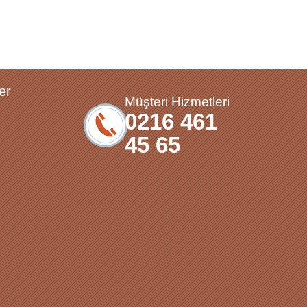
er
Müşteri Hizmetleri
0216 461
45 65