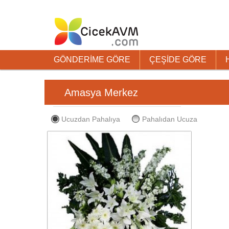
GÖNDERİME GÖRE
ÇEŞİDE GÖRE
Amasya Merkez
Ucuzdan Pahalıya
Pahalıdan Ucuza